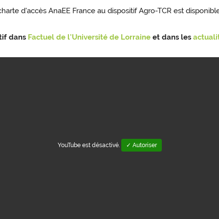
charte d'accès AnaEE France au dispositif Agro-TCR est disponibl
tif dans
Factuel de l'Université de Lorraine
et dans les
actuali
YouTube est désactivé.
✓ Autoriser