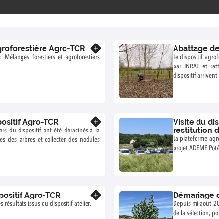
groforestière Agro-TCR
Abattage de
En savoir plus
 : Mélanges forestiers et agroforestiers
Le dispositif agro
par INRAE et rat
dispositif arriven
ositif Agro-TCR
Visite du di
En savoir plus
restitution 
s du dispositif ont été déracinés à la
La plateforme agrof
res des arbres et collecter des nodules
projet ADEME PotA-
positif Agro-TCR
Démariage d
En savoir plus
résultats issus du dispositif atelier.
Depuis mi-août 20
de la sélection, p