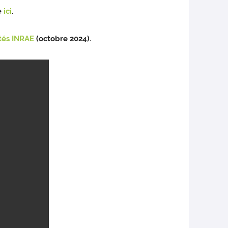
e
ici
.
tés INRAE
(octobre 2024).