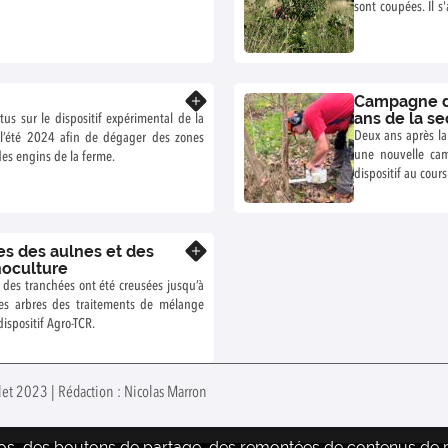
sont coupées. Il s
dizaines de rejets.
Campagne d’
En savoir plus
ans de la se
us sur le dispositif expérimental de la
Deux ans après la
l’été 2024 afin de dégager des zones
une nouvelle cam
es engins de la ferme.
dispositif au cour
nes des aulnes et des
En savoir plus
noculture
 des tranchées ont été creusées jusqu’à
s arbres des traitements de mélange
ispositif Agro-TCR.
llet 2023 | Rédaction : Nicolas Marron
déos, des boutons de partage, des remontées de contenus de pl