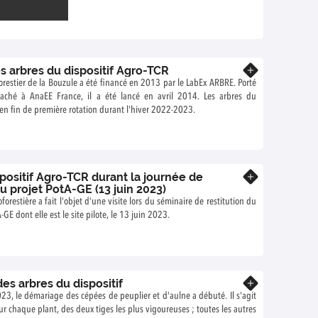
s arbres du dispositif Agro-TCR
En savoir plus
forestier de la Bouzule a été financé en 2013 par le LabEx ARBRE. Porté
taché à AnaEE France, il a été lancé en avril 2014. Les arbres du
t en fin de première rotation durant l'hiver 2022-2023.
spositif Agro-TCR durant la journée de
En savoir plus
du projet PotA-GE (13 juin 2023)
orestière a fait l'objet d'une visite lors du séminaire de restitution du
GE dont elle est le site pilote, le 13 juin 2023.
es arbres du dispositif
En savoir plus
23, le démariage des cépées de peuplier et d'aulne a débuté. Il s'agit
our chaque plant, des deux tiges les plus vigoureuses ; toutes les autres