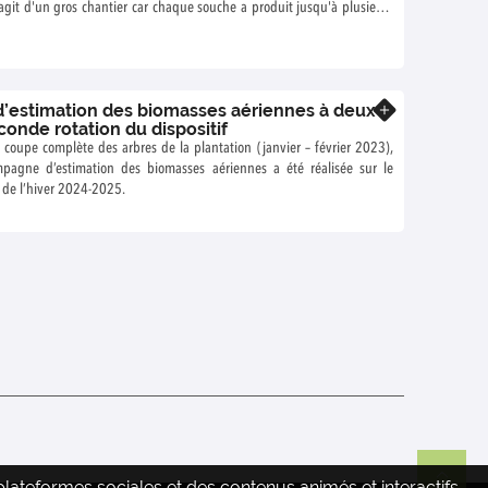
'agit d'un gros chantier car chaque souche a produit jusqu'à plusieurs
estimation des biomasses aériennes à deux
En savoir plus
conde rotation du dispositif
 coupe complète des arbres de la plantation (janvier – février 2023),
pagne d’estimation des biomasses aériennes a été réalisée sur le
s de l’hiver 2024-2025.
ateformes sociales et des contenus animés et interactifs.